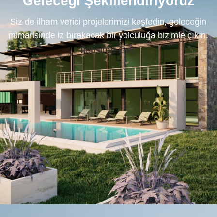
Geleceği Şekillendiriyoruz
Siz de ilham verici projelerimizi keşfedin, geleceğin
mimarisinde iz bırakacak bir yolculuğa bizimle çıkın.
İletişime Geç