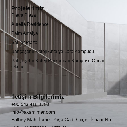
Projelerimiz
Pietra Plaza
Aurelia Residence
Palm Antalya
Sarılar Plaza
Bahçeşehir Koleji Antalya Lara Kampüsü
Bahçeşehir Koleji Parkorman Kampüsü Orman
Okulu
İletişim Bilgilerimiz
+90 543 416 1780
info@aksmimar.com
Balbey Mah. İsmet Paşa Cad. Göçer İşhanı No: