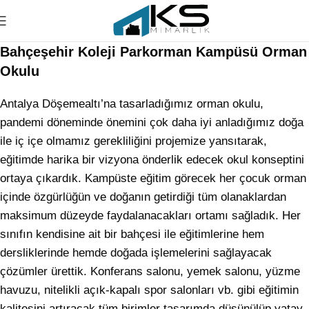
Bahçeşehir Koleji Parkorman Kampüsü Orman
Okulu
Antalya Döşemealtı’na tasarladığımız orman okulu,
pandemi döneminde önemini çok daha iyi anladığımız doğa
ile iç içe olmamız gerekliliğini projemize yansıtarak,
eğitimde harika bir vizyona önderlik edecek okul konseptini
ortaya çıkardık. Kampüste eğitim görecek her çocuk orman
içinde özgürlüğün ve doğanın getirdiği tüm olanaklardan
maksimum düzeyde faydalanacakları ortamı sağladık. Her
sınıfın kendisine ait bir bahçesi ile eğitimlerine hem
dersliklerinde hemde doğada işlemelerini sağlayacak
çözümler ürettik. Konferans salonu, yemek salonu, yüzme
havuzu, nitelikli açık-kapalı spor salonları vb. gibi eğitimin
kalitesini artıracak tüm birimler tasarımda düşünülüp yatay