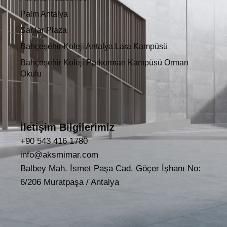
Palm Antalya
Sarılar Plaza
Bahçeşehir Koleji Antalya Lara Kampüsü
Bahçeşehir Koleji Parkorman Kampüsü Orman
Okulu
İletişim Bilgilerimiz
+90 543 416 1780
info@aksmimar.com
Balbey Mah. İsmet Paşa Cad. Göçer İşhanı No:
6/206 Muratpaşa / Antalya