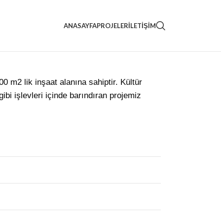
ANASAYFA
PROJELER
İLETIŞIM
m2 lik inşaat alanına sahiptir. Kültür
i işlevleri içinde barındıran projemiz