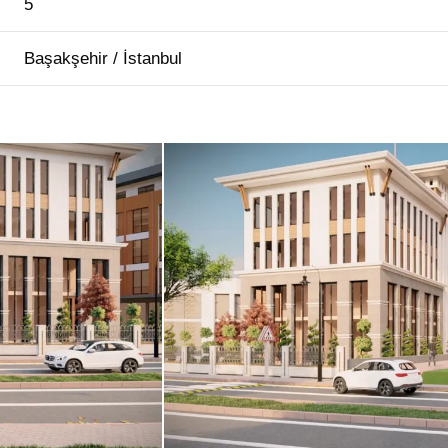
5
Başakşehir / İstanbul