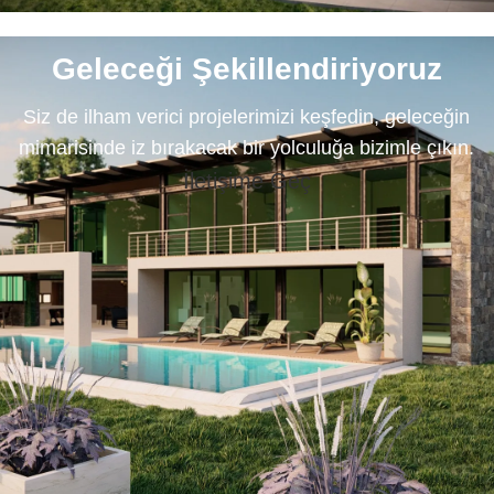
Geleceği Şekillendiriyoruz
Siz de ilham verici projelerimizi keşfedin, geleceğin
mimarisinde iz bırakacak bir yolculuğa bizimle çıkın.
İletişime Geç