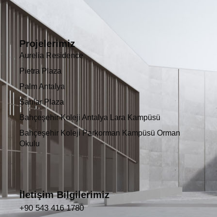
Projelerimiz
Aurelia Residence
Pietra Plaza
Palm Antalya
Sarılar Plaza
Bahçeşehir Koleji Antalya Lara Kampüsü
Bahçeşehir Koleji Parkorman Kampüsü Orman
Okulu
İletişim Bilgilerimiz
+90 543 416 1780