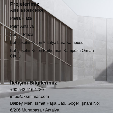
Projelerimiz
Aurelia Residence
Pietra Plaza
Palm Antalya
Sarılar Plaza
Bahçeşehir Koleji Antalya Lara Kampüsü
Bahçeşehir Koleji Parkorman Kampüsü Orman
Okulu
İletişim Bilgilerimiz
+90 543 416 1780
info@aksmimar.com
Balbey Mah. İsmet Paşa Cad. Göçer İşhanı No:
6/206 Muratpaşa / Antalya